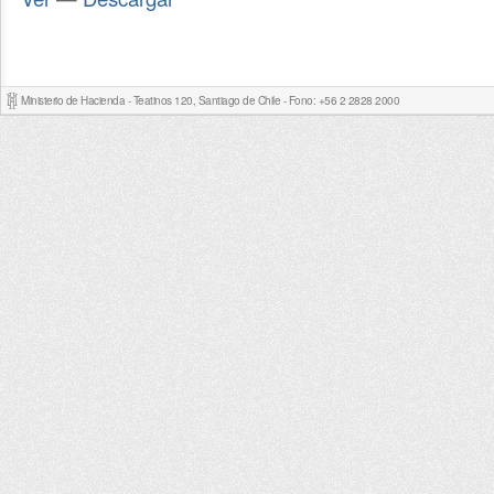
Ministerio de Hacienda - Teatinos 120, Santiago de Chile - Fono: +56 2 2828 2000