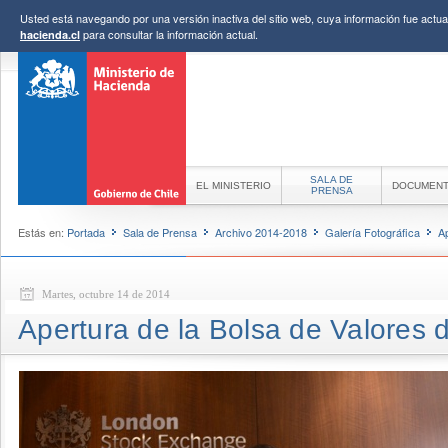
Usted está navegando por una versión inactiva del sitio web, cuya información fue actual
para consultar la información actual.
hacienda.cl
SALA DE
EL MINISTERIO
DOCUMEN
PRENSA
Estás en:
Portada
Sala de Prensa
Archivo 2014-2018
Galería Fotográfica
A
Martes, octubre 14 de 2014
Apertura de la Bolsa de Valores 