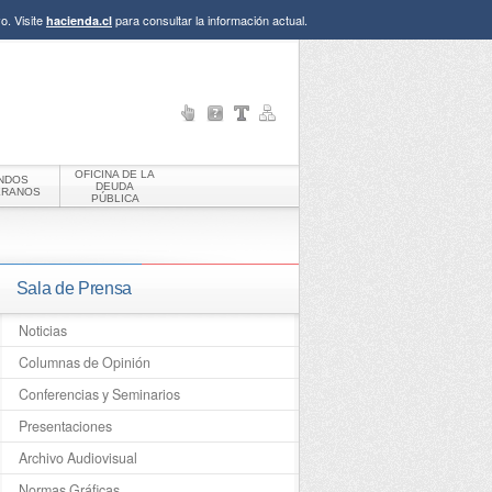
o. Visite
para consultar la información actual.
hacienda.cl
OFICINA DE LA
NDOS
DEUDA
ERANOS
PÚBLICA
Sala de Prensa
Noticias
Columnas de Opinión
Conferencias y Seminarios
Presentaciones
Archivo Audiovisual
Normas Gráficas