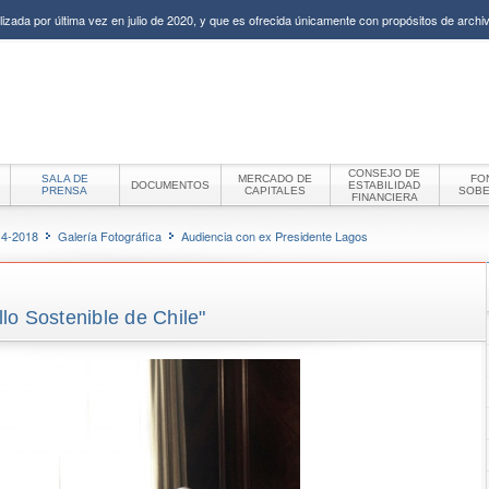
izada por última vez en julio de 2020, y que es ofrecida únicamente con propósitos de archiv
CONSEJO DE
SALA DE
MERCADO DE
FO
DOCUMENTOS
ESTABILIDAD
PRENSA
CAPITALES
SOB
FINANCIERA
14-2018
Galería Fotográfica
Audiencia con ex Presidente Lagos
lo Sostenible de Chile"