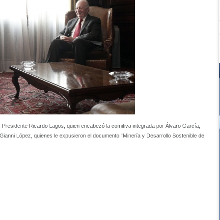
ex Presidente Ricardo Lagos, quien encabezó la comitiva integrada por Álvaro García,
anni López, quienes le expusieron el documento “Minería y Desarrollo Sostenible de