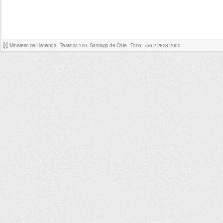
Ministerio de Hacienda - Teatinos 120, Santiago de Chile - Fono: +56 2 2828 2000