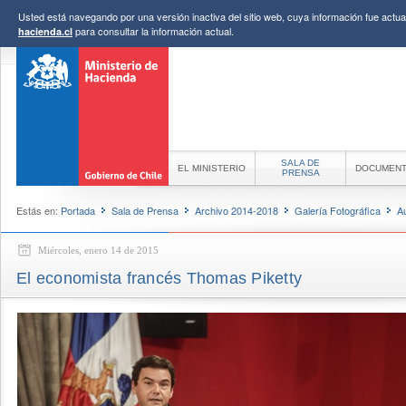
Usted está navegando por una versión inactiva del sitio web, cuya información fue actual
para consultar la información actual.
hacienda.cl
SALA DE
EL MINISTERIO
DOCUMEN
PRENSA
Estás en:
Portada
Sala de Prensa
Archivo 2014-2018
Galería Fotográfica
A
Miércoles, enero 14 de 2015
El economista francés Thomas Piketty