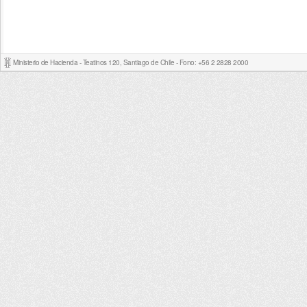
Ministerio de Hacienda - Teatinos 120, Santiago de Chile - Fono: +56 2 2828 2000