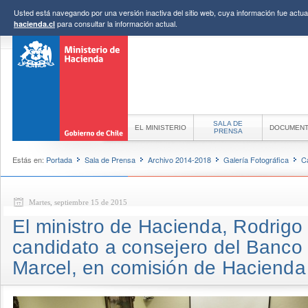
Usted está navegando por una versión inactiva del sitio web, cuya información fue actual
para consultar la información actual.
hacienda.cl
SALA DE
EL MINISTERIO
DOCUMEN
PRENSA
Estás en:
Portada
Sala de Prensa
Archivo 2014-2018
Galería Fotográfica
C
Martes, septiembre 15 de 2015
El ministro de Hacienda, Rodrigo 
candidato a consejero del Banco 
Marcel, en comisión de Hacienda