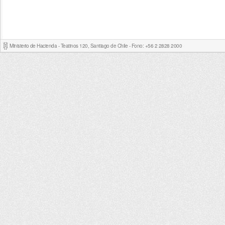
Ministerio de Hacienda - Teatinos 120, Santiago de Chile - Fono: +56 2 2828 2000