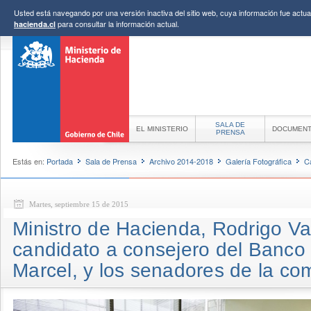
Usted está navegando por una versión inactiva del sitio web, cuya información fue actual
para consultar la información actual.
hacienda.cl
SALA DE
EL MINISTERIO
DOCUMEN
PRENSA
Estás en:
Portada
Sala de Prensa
Archivo 2014-2018
Galería Fotográfica
C
Martes, septiembre 15 de 2015
Ministro de Hacienda, Rodrigo Val
candidato a consejero del Banco 
Marcel, y los senadores de la co