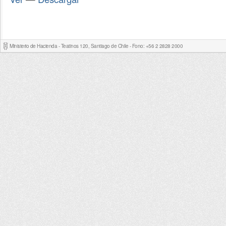
Ministerio de Hacienda - Teatinos 120, Santiago de Chile - Fono: +56 2 2828 2000