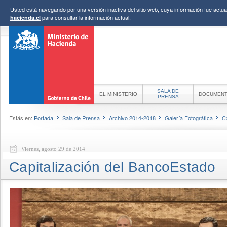
Usted está navegando por una versión inactiva del sitio web, cuya información fue actual
para consultar la información actual.
hacienda.cl
SALA DE
EL MINISTERIO
DOCUMEN
PRENSA
Estás en:
Portada
Sala de Prensa
Archivo 2014-2018
Galería Fotográfica
C
Viernes, agosto 29 de 2014
Capitalización del BancoEstado