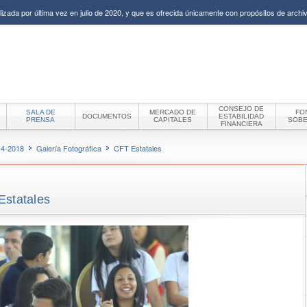
izada por última vez en julio de 2020, y que es ofrecida únicamente con propósitos de archiv
CONSEJO DE
SALA DE
MERCADO DE
FO
DOCUMENTOS
ESTABILIDAD
PRENSA
CAPITALES
SOB
FINANCIERA
14-2018
Galería Fotográfica
CFT Estatales
Estatales