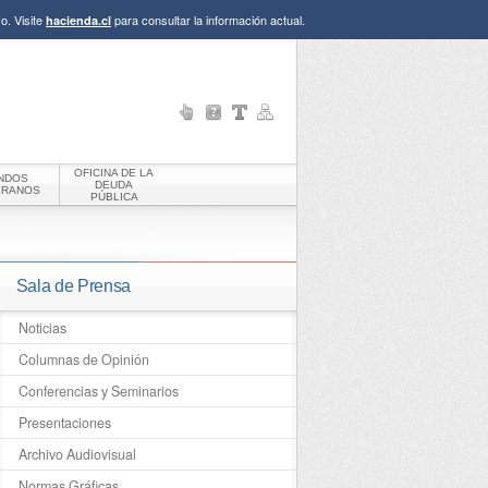
o. Visite
para consultar la información actual.
hacienda.cl
OFICINA DE LA
NDOS
DEUDA
ERANOS
PÚBLICA
Sala de Prensa
Noticias
Columnas de Opinión
Conferencias y Seminarios
Presentaciones
Archivo Audiovisual
Normas Gráficas