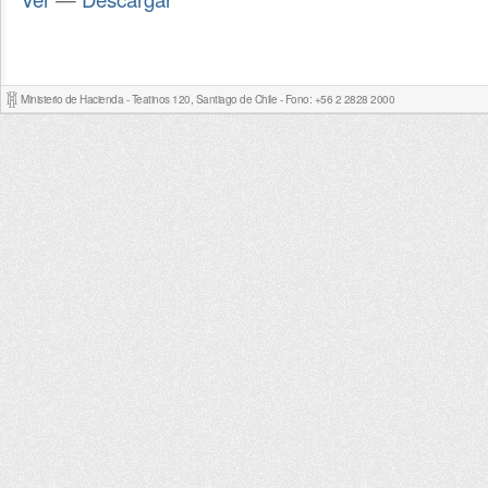
Ministerio de Hacienda - Teatinos 120, Santiago de Chile - Fono: +56 2 2828 2000