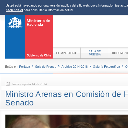
Usted está navegando por una versión inactiva del sitio web, cuya información fue actual
para consultar la información actual.
hacienda.cl
SALA DE
EL MINISTERIO
DOCUMEN
PRENSA
Estás en:
Portada
Sala de Prensa
Archivo 2014-2018
Galería Fotográfica
C
Jueves, agosto 14 de 2014
Ministro Arenas en Comisión de 
Senado