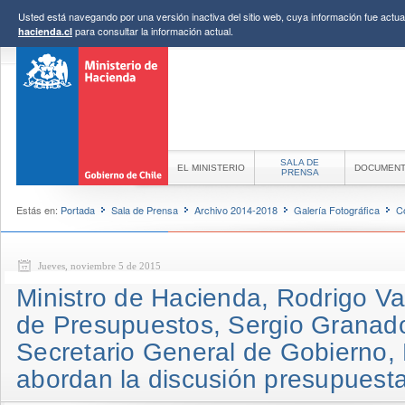
Usted está navegando por una versión inactiva del sitio web, cuya información fue actual
para consultar la información actual.
hacienda.cl
SALA DE
EL MINISTERIO
DOCUMEN
PRENSA
Estás en:
Portada
Sala de Prensa
Archivo 2014-2018
Galería Fotográfica
C
Jueves, noviembre 5 de 2015
Ministro de Hacienda, Rodrigo Val
de Presupuestos, Sergio Granados
Secretario General de Gobierno, 
abordan la discusión presupuesta