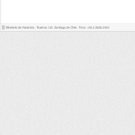
Ministerio de Hacienda - Teatinos 120, Santiago de Chile - Fono: +56 2 2828 2000