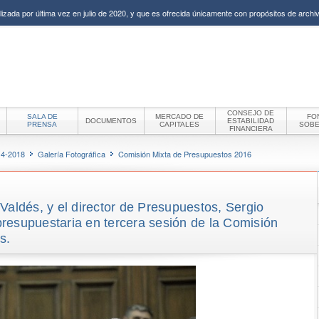
izada por última vez en julio de 2020, y que es ofrecida únicamente con propósitos de archiv
CONSEJO DE
SALA DE
MERCADO DE
FO
DOCUMENTOS
ESTABILIDAD
PRENSA
CAPITALES
SOB
FINANCIERA
14-2018
Galería Fotográfica
Comisión Mixta de Presupuestos 2016
Valdés, y el director de Presupuestos, Sergio
resupuestaria en tercera sesión de la Comisión
s.