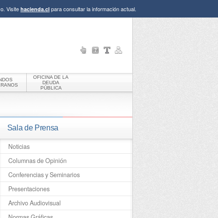
o. Visite
para consultar la información actual.
hacienda.cl
OFICINA DE LA
NDOS
DEUDA
ERANOS
PÚBLICA
Sala de Prensa
Noticias
Columnas de Opinión
Conferencias y Seminarios
Presentaciones
Archivo Audiovisual
Normas Gráficas