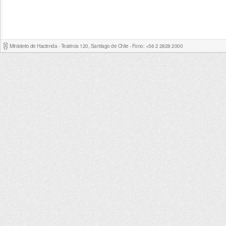
Ministerio de Hacienda - Teatinos 120, Santiago de Chile - Fono: +56 2 2828 2000