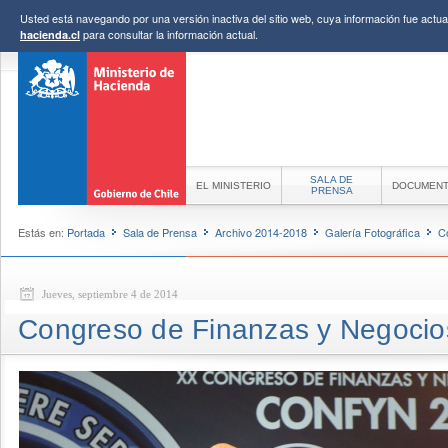
Usted está navegando por una versión inactiva del sitio web, cuya información fue actual
para consultar la información actual.
hacienda.cl
SALA DE
EL MINISTERIO
DOCUMEN
PRENSA
Estás en:
Portada
Sala de Prensa
Archivo 2014-2018
Galería Fotográfica
C
Jueves, septiembre 4 de 2014
Congreso de Finanzas y Negocio