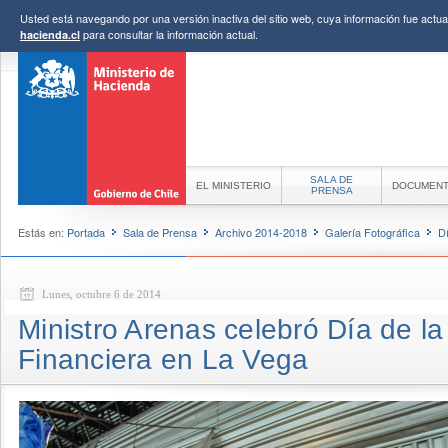
Usted está navegando por una versión inactiva del sitio web, cuya información fue actual
para consultar la información actual.
hacienda.cl
SALA DE
EL MINISTERIO
DOCUMEN
PRENSA
Estás en:
Portada
Sala de Prensa
Archivo 2014-2018
Galería Fotográfica
D
Lunes, octubre 6 de 2014
Ministro Arenas celebró Día de l
Financiera en La Vega