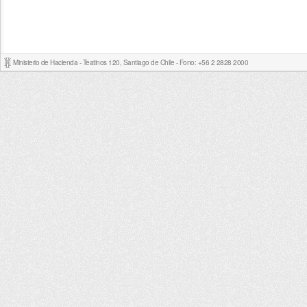
Ministerio de Hacienda - Teatinos 120, Santiago de Chile - Fono: +56 2 2828 2000