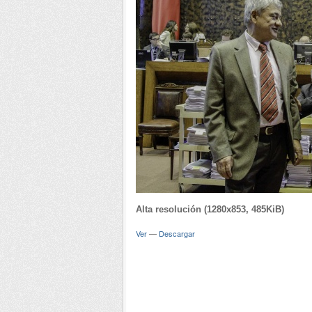
Alta resolución (1280x853, 485KiB)
Ver
—
Descargar