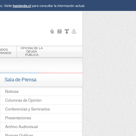
o. Visite
para consultar la información actual.
hacienda.cl
OFICINA DE LA
NDOS
DEUDA
ERANOS
PÚBLICA
Sala de Prensa
Noticias
Columnas de Opinión
Conferencias y Seminarios
Presentaciones
Archivo Audiovisual
Normas Gráficas