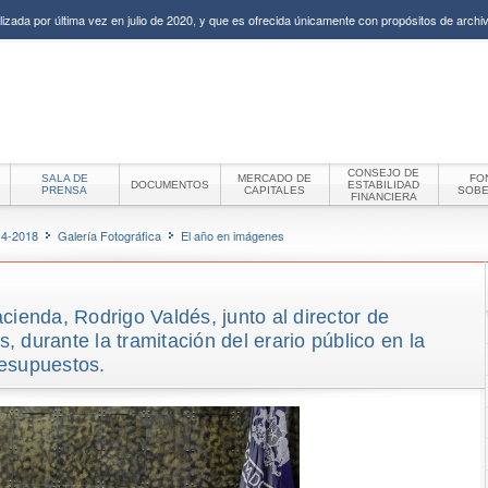
izada por última vez en julio de 2020, y que es ofrecida únicamente con propósitos de archiv
CONSEJO DE
SALA DE
MERCADO DE
FO
DOCUMENTOS
ESTABILIDAD
PRENSA
CAPITALES
SOB
FINANCIERA
14-2018
Galería Fotográfica
El año en imágenes
cienda, Rodrigo Valdés, junto al director de
 durante la tramitación del erario público en la
esupuestos.