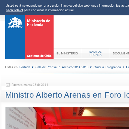
Usted está navegando por una versión inactiva del sitio web, cuya información fue actual
para consultar la información actual.
hacienda.cl
SALA DE
EL MINISTERIO
DOCUMEN
PRENSA
Estás en:
Portada
Sala de Prensa
Archivo 2014-2018
Galería Fotográfica
F
Viernes, marzo 28 de 2014
Ministro Alberto Arenas en Foro I