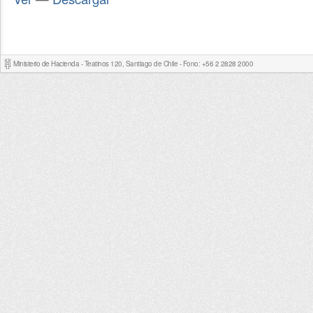
Ministerio de Hacienda - Teatinos 120, Santiago de Chile - Fono: +56 2 2828 2000