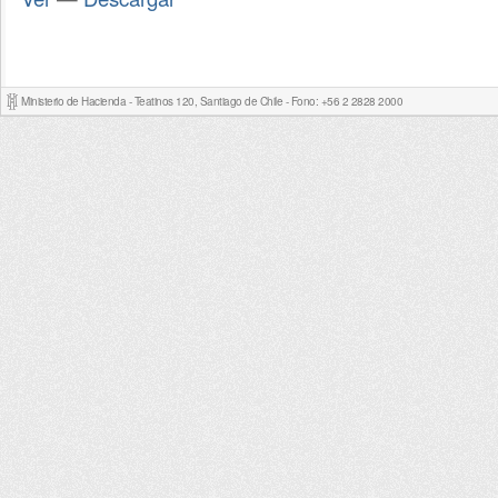
Ministerio de Hacienda - Teatinos 120, Santiago de Chile - Fono: +56 2 2828 2000