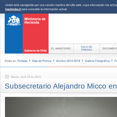
Usted está navegando por una versión inactiva del sitio web, cuya información fue actual
para consultar la información actual.
hacienda.cl
SALA DE
EL MINISTERIO
DOCUMEN
PRENSA
Estás en:
Portada
Sala de Prensa
Archivo 2014-2018
Galería Fotográfica
F
Martes, abril 29 de 2014
Subsecretario Alejandro Micco en