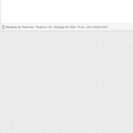
Ministerio de Hacienda - Teatinos 120, Santiago de Chile - Fono: +56 2 2828 2000