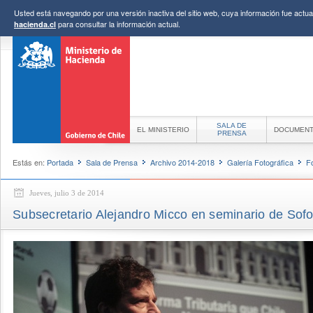
Usted está navegando por una versión inactiva del sitio web, cuya información fue actual
para consultar la información actual.
hacienda.cl
SALA DE
EL MINISTERIO
DOCUMEN
PRENSA
Estás en:
Portada
Sala de Prensa
Archivo 2014-2018
Galería Fotográfica
F
Jueves, julio 3 de 2014
Subsecretario Alejandro Micco en seminario de Sofo