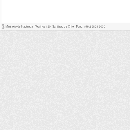
Ministerio de Hacienda - Teatinos 120, Santiago de Chile - Fono: +56 2 2828 2000