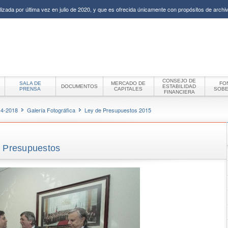
izada por última vez en julio de 2020, y que es ofrecida únicamente con propósitos de archiv
CONSEJO DE
SALA DE
MERCADO DE
FO
DOCUMENTOS
ESTABILIDAD
PRENSA
CAPITALES
SOB
FINANCIERA
14-2018
Galería Fotográfica
Ley de Presupuestos 2015
e Presupuestos