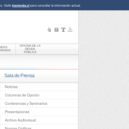
o. Visite
para consultar la información actual.
hacienda.cl
OFICINA DE LA
NDOS
DEUDA
ERANOS
PÚBLICA
Sala de Prensa
Noticias
Columnas de Opinión
Conferencias y Seminarios
Presentaciones
Archivo Audiovisual
Normas Gráficas