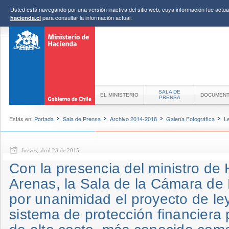
Usted está navegando por una versión inactiva del sitio web, cuya información fue actual
para consultar la información actual.
hacienda.cl
SALA DE
EL MINISTERIO
DOCUMEN
PRENSA
Estás en:
Portada
Sala de Prensa
Archivo 2014-2018
Galería Fotográfica
L
Jueves, abril 23 de 2015
Con la presencia del ministro de 
Arenas, la Sala de la Cámara de
por unanimidad el proyecto de le
sistema de protección financiera 