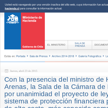
Usted está navegando por una versión inactiva del sitio web, cuya información fue actual
para consultar la información actual.
hacienda.cl
SALA DE
EL MINISTERIO
DOCUMEN
PRENSA
Estás en:
Portada
Sala de Prensa
Archivo 2014-2018
Galería Fotográfica
L
Jueves, abril 23 de 2015
Con la presencia del ministro de 
Arenas, la Sala de la Cámara de
por unanimidad el proyecto de le
sistema de protección financiera 