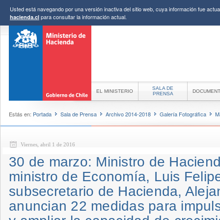
Usted está navegando por una versión inactiva del sitio web, cuya información fue actual
para consultar la información actual.
hacienda.cl
SALA DE
EL MINISTERIO
DOCUMEN
PRENSA
Estás en:
Portada
Sala de Prensa
Archivo 2014-2018
Galería Fotográfica
M
Viernes, abril 1 de 2016
30 de marzo: Ministro de Haciend
ministro de Economía, Luis Felip
subsecretario de Hacienda, Aleja
anuncian 22 medidas para impulsa