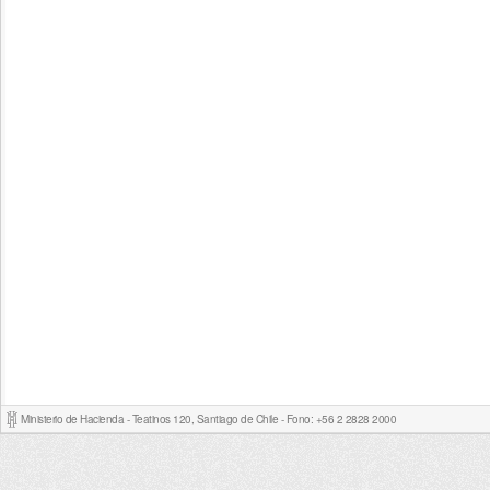
Ministerio de Hacienda - Teatinos 120, Santiago de Chile - Fono: +56 2 2828 2000