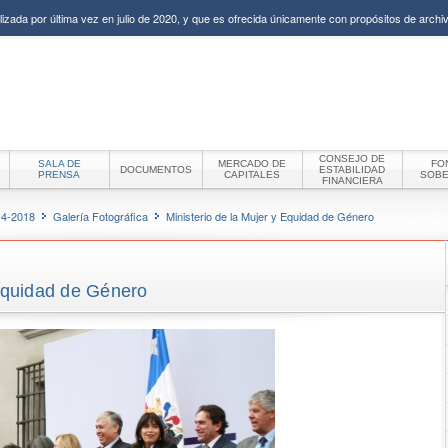
izada por última vez en julio de 2020, y que es ofrecida únicamente con propósitos de archiv
CONSEJO DE
SALA DE
MERCADO DE
FO
DOCUMENTOS
ESTABILIDAD
PRENSA
CAPITALES
SOB
FINANCIERA
14-2018
Galería Fotográfica
Ministerio de la Mujer y Equidad de Género
 Equidad de Género