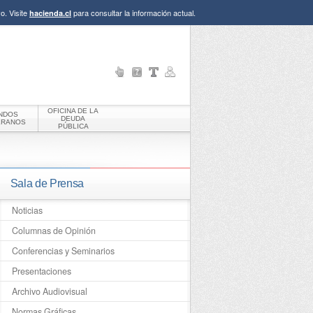
o. Visite
para consultar la información actual.
hacienda.cl
OFICINA DE LA
NDOS
DEUDA
ERANOS
PÚBLICA
Sala de Prensa
Noticias
Columnas de Opinión
Conferencias y Seminarios
Presentaciones
Archivo Audiovisual
Normas Gráficas