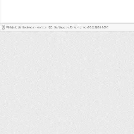
Ministerio de Hacienda - Teatinos 120, Santiago de Chile - Fono: +56 2 2828 2000