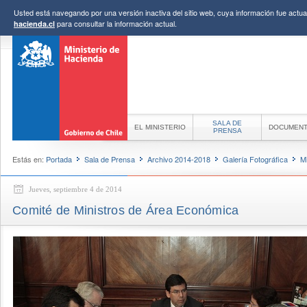
Usted está navegando por una versión inactiva del sitio web, cuya información fue actual
para consultar la información actual.
hacienda.cl
SALA DE
EL MINISTERIO
DOCUMEN
PRENSA
Estás en:
Portada
Sala de Prensa
Archivo 2014-2018
Galería Fotográfica
M
Jueves, septiembre 4 de 2014
Comité de Ministros de Área Económica