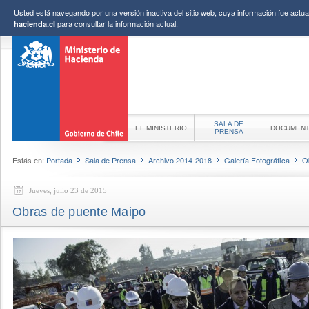
Usted está navegando por una versión inactiva del sitio web, cuya información fue actual
para consultar la información actual.
hacienda.cl
SALA DE
EL MINISTERIO
DOCUMEN
PRENSA
Estás en:
Portada
Sala de Prensa
Archivo 2014-2018
Galería Fotográfica
O
Jueves, julio 23 de 2015
Obras de puente Maipo