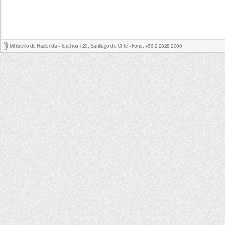
Ministerio de Hacienda - Teatinos 120, Santiago de Chile - Fono: +56 2 2828 2000