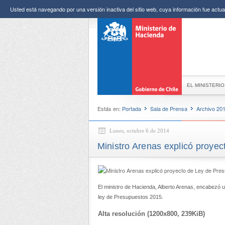
Usted está navegando por una versión inactiva del sitio web, cuya información fue actual
EL MINISTERIO
Estás en:
Portada
Sala de Prensa
Archivo 20
Lunes, octubre 6 de 2014
Ministro Arenas explicó proye
El ministro de Hacienda, Alberto Arenas, encabezó u
ley de Presupuestos 2015.
Alta resolución (1200x800, 239KiB)