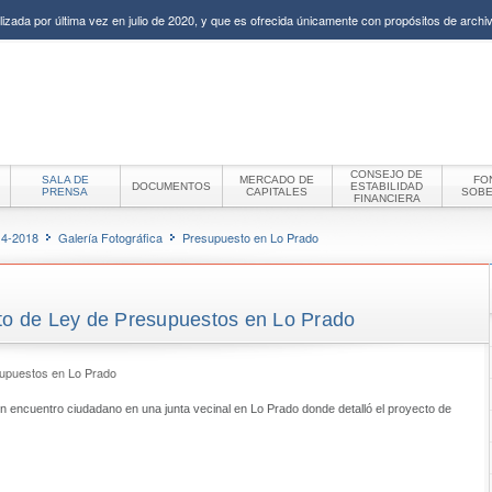
izada por última vez en julio de 2020, y que es ofrecida únicamente con propósitos de archiv
CONSEJO DE
SALA DE
MERCADO DE
FO
DOCUMENTOS
ESTABILIDAD
PRENSA
CAPITALES
SOB
FINANCIERA
14-2018
Galería Fotográfica
Presupuesto en Lo Prado
cto de Ley de Presupuestos en Lo Prado
n encuentro ciudadano en una junta vecinal en Lo Prado donde detalló el proyecto de