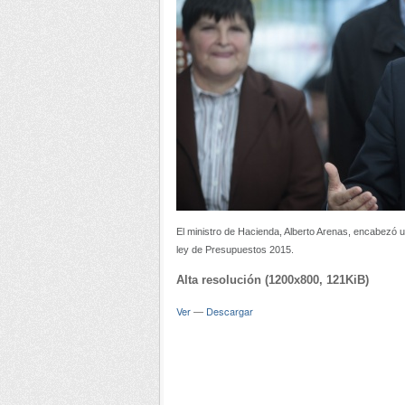
El ministro de Hacienda, Alberto Arenas, encabezó u
ley de Presupuestos 2015.
Alta resolución (1200x800, 121KiB)
Ver
—
Descargar