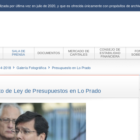
izada por última vez en julio de 2020, y que es ofrecida únicamente con propósitos de archiv
CONSEJO DE
SALA DE
MERCADO DE
FO
DOCUMENTOS
ESTABILIDAD
PRENSA
CAPITALES
SOB
FINANCIERA
14-2018
Galería Fotográfica
Presupuesto en Lo Prado
cto de Ley de Presupuestos en Lo Prado