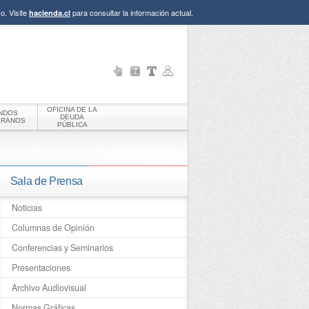
o. Visite
para consultar la información actual.
hacienda.cl
OFICINA DE LA
NDOS
DEUDA
ERANOS
PÚBLICA
Sala de Prensa
Noticias
Columnas de Opinión
Conferencias y Seminarios
Presentaciones
Archivo Audiovisual
Normas Gráficas