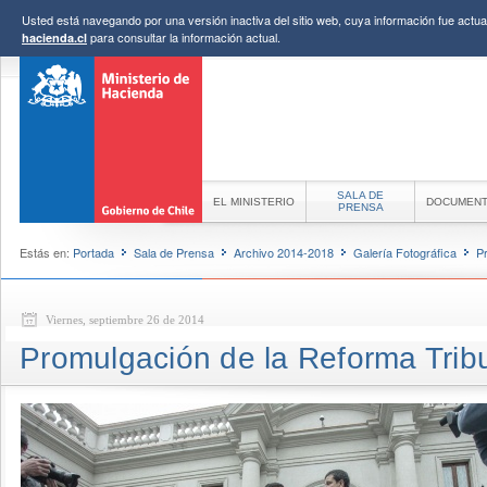
Usted está navegando por una versión inactiva del sitio web, cuya información fue actual
para consultar la información actual.
hacienda.cl
SALA DE
EL MINISTERIO
DOCUMEN
PRENSA
Estás en:
Portada
Sala de Prensa
Archivo 2014-2018
Galería Fotográfica
P
Viernes, septiembre 26 de 2014
Promulgación de la Reforma Tribu