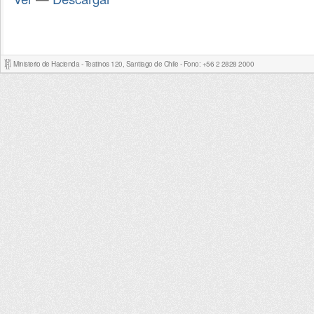
Ministerio de Hacienda - Teatinos 120, Santiago de Chile - Fono: +56 2 2828 2000