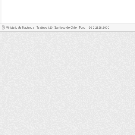
Ministerio de Hacienda - Teatinos 120, Santiago de Chile - Fono: +56 2 2828 2000