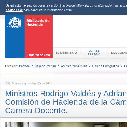
Usted está navegando por una versión inactiva del sitio web, cuya información fue actual
para consultar la información actual.
hacienda.cl
SALA DE
EL MINISTERIO
DOCUMEN
PRENSA
Estás en:
Portada
Sala de Prensa
Archivo 2014-2018
Galería Fotográfica
P
Martes, septiembre 15 de 2015
Ministros Rodrigo Valdés y Adria
Comisión de Hacienda de la Cám
Carrera Docente.