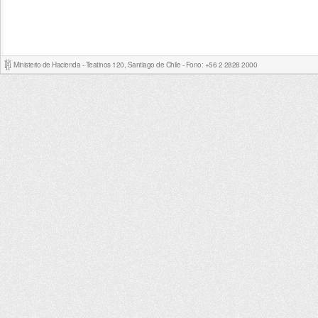
Ministerio de Hacienda - Teatinos 120, Santiago de Chile - Fono: +56 2 2828 2000