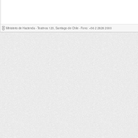
Ministerio de Hacienda - Teatinos 120, Santiago de Chile - Fono: +56 2 2828 2000