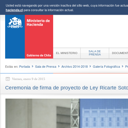
Usted está navegando por una versión inactiva del sitio web, cuya información fue actual
para consultar la información actual.
hacienda.cl
SALA DE
EL MINISTERIO
DOCUMEN
PRENSA
Estás en:
Portada
Sala de Prensa
Archivo 2014-2018
Galería Fotográfica
P
Viernes, enero 9 de 2015
Ceremonia de firma de proyecto de Ley Ricarte Sot