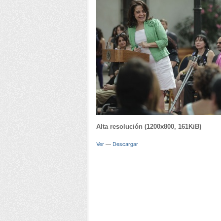
Alta resolución (1200x800, 161KiB)
Ver
—
Descargar