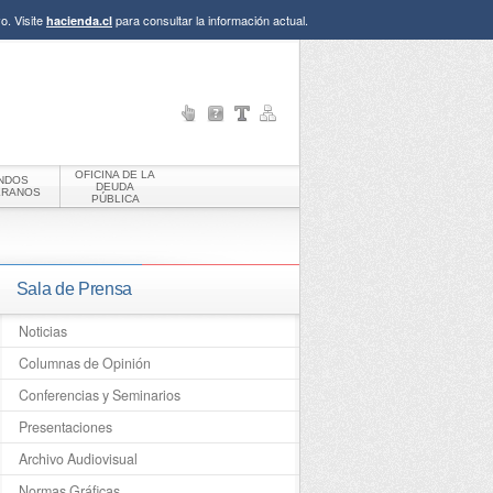
o. Visite
para consultar la información actual.
hacienda.cl
OFICINA DE LA
NDOS
DEUDA
ERANOS
PÚBLICA
Sala de Prensa
Noticias
Columnas de Opinión
Conferencias y Seminarios
Presentaciones
Archivo Audiovisual
Normas Gráficas