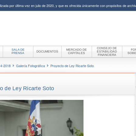
izada por última vez en julio de 2020, y que es ofrecida únicamente con propósitos de archiv
CONSEJO DE
SALA DE
MERCADO DE
FO
DOCUMENTOS
ESTABILIDAD
PRENSA
CAPITALES
SOB
FINANCIERA
14-2018
Galería Fotográfica
Proyecto de Ley Ricarte Soto
o de Ley Ricarte Soto