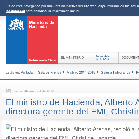
Usted está navegando por una versión inactiva del sitio web, cuya información fue actual
para consultar la información actual.
hacienda.cl
SALA DE
EL MINISTERIO
DOCUMEN
PRENSA
Estás en:
Portada
Sala de Prensa
Archivo 2014-2018
Galería Fotográfica
R
Jueves, diciembre 4 de 2014
El ministro de Hacienda, Alberto A
directora gerente del FMI, Christ