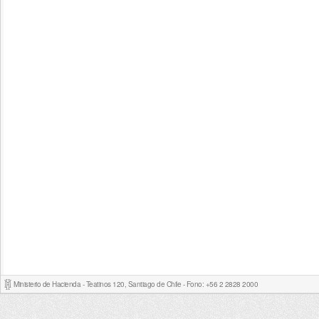
Ministerio de Hacienda - Teatinos 120, Santiago de Chile - Fono: +56 2 2828 2000