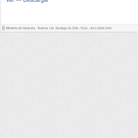
Ministerio de Hacienda - Teatinos 120, Santiago de Chile - Fono: +56 2 2828 2000