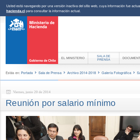
Usted está navegando por una versión inactiva del sitio web, cuya información fue actual
para consultar la información actual.
hacienda.cl
SALA DE
EL MINISTERIO
DOCUMEN
PRENSA
Estás en:
Portada
Sala de Prensa
Archivo 2014-2018
Galería Fotográfica
S
Viernes, junio 20 de 2014
Reunión por salario mínimo