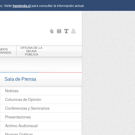
o. Visite
para consultar la información actual.
hacienda.cl
OFICINA DE LA
NDOS
DEUDA
ERANOS
PÚBLICA
Sala de Prensa
Noticias
Columnas de Opinión
Conferencias y Seminarios
Presentaciones
Archivo Audiovisual
Normas Gráficas