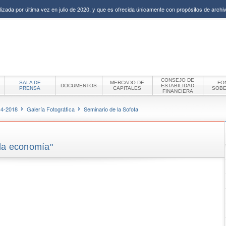
izada por última vez en julio de 2020, y que es ofrecida únicamente con propósitos de archiv
CONSEJO DE
SALA DE
MERCADO DE
FO
DOCUMENTOS
ESTABILIDAD
PRENSA
CAPITALES
SOB
FINANCIERA
14-2018
Galería Fotográfica
Seminario de la Sofofa
la economía"