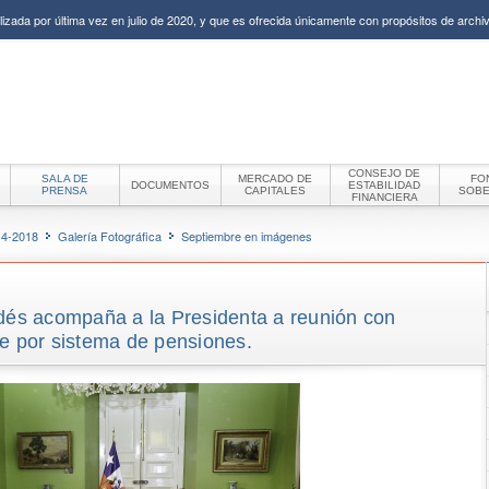
izada por última vez en julio de 2020, y que es ofrecida únicamente con propósitos de archiv
CONSEJO DE
SALA DE
MERCADO DE
FO
DOCUMENTOS
ESTABILIDAD
PRENSA
CAPITALES
SOB
FINANCIERA
14-2018
Galería Fotográfica
Septiembre en imágenes
ldés acompaña a la Presidenta a reunión con
 por sistema de pensiones.