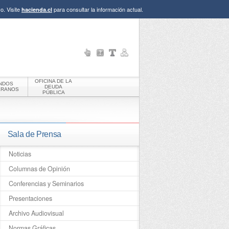
o. Visite
para consultar la información actual.
hacienda.cl
OFICINA DE LA
NDOS
DEUDA
ERANOS
PÚBLICA
Sala de Prensa
Noticias
Columnas de Opinión
Conferencias y Seminarios
Presentaciones
Archivo Audiovisual
Normas Gráficas