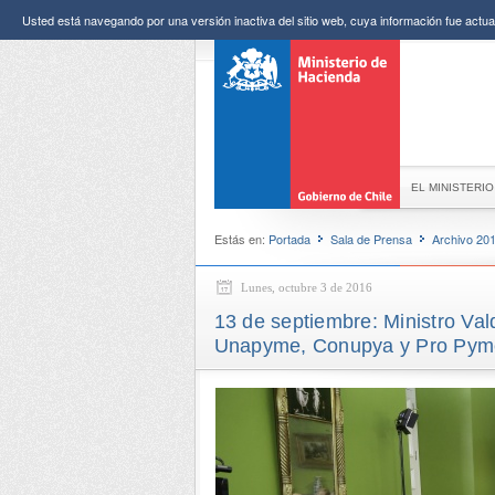
Usted está navegando por una versión inactiva del sitio web, cuya información fue actual
EL MINISTERIO
Estás en:
Portada
Sala de Prensa
Archivo 20
Lunes, octubre 3 de 2016
13 de septiembre: Ministro Va
Unapyme, Conupya y Pro Pyme