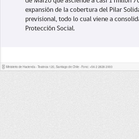
Ministerio de Hacienda - Teatinos 120, Santiago de Chile - Fono: +56 2 2828 2000