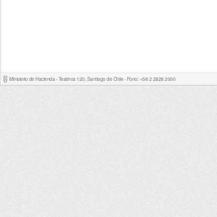
Ministerio de Hacienda - Teatinos 120, Santiago de Chile - Fono: +56 2 2828 2000