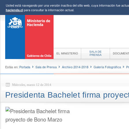
Usted está navegando por una versión inactiva del sitio web, cuya información fue actual
para consultar la información actual.
hacienda.cl
SALA DE
EL MINISTERIO
DOCUMEN
PRENSA
Estás en:
Portada
Sala de Prensa
Archivo 2014-2018
Galería Fotográfica
P
Miércoles, marzo 12 de 2014
Presidenta Bachelet firma proye