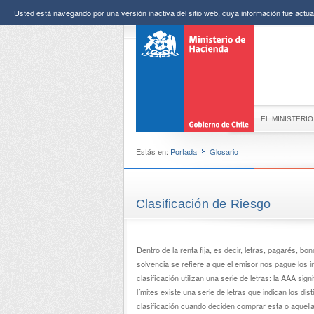
Usted está navegando por una versión inactiva del sitio web, cuya información fue actual
EL MINISTERIO
Estás en:
Portada
Glosario
Clasificación de Riesgo
Dentro de la renta fija, es decir, letras, pagarés, bon
solvencia se refiere a que el emisor nos pague los in
clasificación utilizan una serie de letras: la AAA si
límites existe una serie de letras que indican los d
clasificación cuando deciden comprar esta o aquell