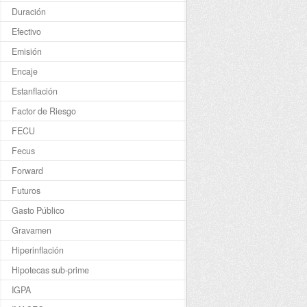
Duración
Efectivo
Emisión
Encaje
Estanflación
Factor de Riesgo
FECU
Fecus
Forward
Futuros
Gasto Público
Gravamen
Hiperinflación
Hipotecas sub-prime
IGPA