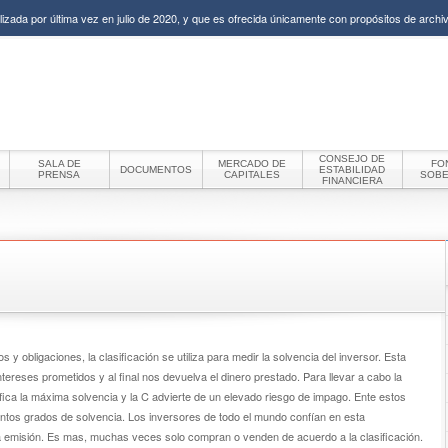
izada por última vez en julio de 2020, y que es ofrecida únicamente con propósitos de archiv
CONSEJO DE
SALA DE
MERCADO DE
FO
DOCUMENTOS
ESTABILIDAD
PRENSA
CAPITALES
SOB
FINANCIERA
os y obligaciones, la clasificación se utiliza para medir la solvencia del inversor. Esta
tereses prometidos y al final nos devuelva el dinero prestado. Para llevar a cabo la
gnifica la máxima solvencia y la C advierte de un elevado riesgo de impago. Ente estos
istintos grados de solvencia. Los inversores de todo el mundo confían en esta
a emisión. Es mas, muchas veces solo compran o venden de acuerdo a la clasificación.