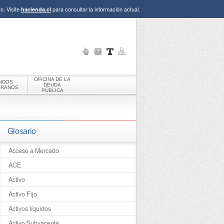
o. Visite
para consultar la información actual.
hacienda.cl
OFICINA DE LA
NDOS
DEUDA
ERANOS
PÚBLICA
Glosario
Acceso a Mercado
ACE
Activo
Activo Fijo
Activos líquidos
Activo Subyacente