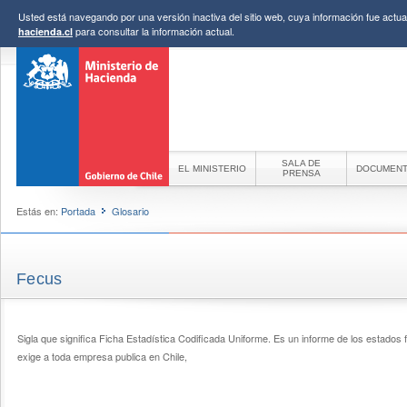
Usted está navegando por una versión inactiva del sitio web, cuya información fue actual
para consultar la información actual.
hacienda.cl
SALA DE
EL MINISTERIO
DOCUMEN
PRENSA
Estás en:
Portada
Glosario
Fecus
Sigla que significa Ficha Estadística Codificada Uniforme. Es un informe de los estados
exige a toda empresa publica en Chile,