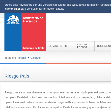
Usted está navegando por una versión inactiva del sitio web, cuya información fue actual
para consultar la información actual.
hacienda.cl
SALA DE
EL MINISTERIO
DOCUMEN
PRENSA
Estás en:
Portada
Glosario
Riesgo País
Riesgo que se asume al mantener o comprometer recursos en algún país extranjero, po
recuperación debido a factores que afectan globalmente al país respectivo, distintos del 
operaciones realizadas con sus residentes, cuyo análisis y reconocimiento contable se 
relativas a eventuales dificultades en la repatriación de los recursos y que son ajenas a 